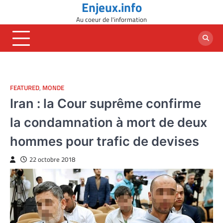
Enjeux.info
Skip
to
Au coeur de l'information
content
FEATURED
,
MONDE
Iran : la Cour suprême confirme
la condamnation à mort de deux
hommes pour trafic de devises
22 octobre 2018