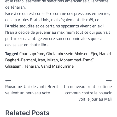
et le rétablissement de sanctions américaines à l’encontre
de Téhéran.
Face à ce qui est considéré comme des pressions ennemies,
de la part des Etats-Unis, mais également d’Israël, de
l’Arabie saoudite et de certains opposants vivant en exil,
l’Iran a décidé de prévenir au maximum tout ce qui pourrait
perturber davantage encore son économie alors que sa
devise est en chute libre.
Tagged
Cour suprême
,
Gholamhossein Mohseni Ejeï
,
Hamid
Bagheri-Dermani
,
Iran
,
Mizan
,
Mohammad-Esmaïl
Ghassemi
,
Téhéran
,
Vahid Mazloumine
Navigation
⟵
⟶
Royaume-Uni : les anti-Brexit
Un nouveau front politique
de
veulent un nouveau vote
commun contre le pouvoir
l’article
voit le jour au Mali
Related Posts