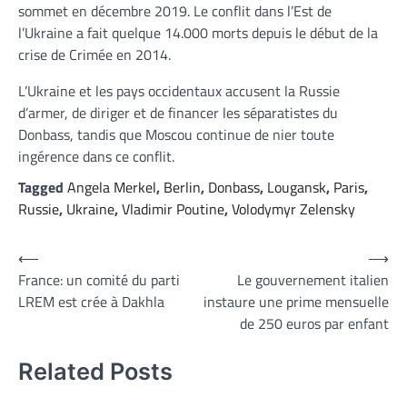
sommet en décembre 2019. Le conflit dans l’Est de
l’Ukraine a fait quelque 14.000 morts depuis le début de la
crise de Crimée en 2014.
L’Ukraine et les pays occidentaux accusent la Russie
d’armer, de diriger et de financer les séparatistes du
Donbass, tandis que Moscou continue de nier toute
ingérence dans ce conflit.
Tagged
Angela Merkel
,
Berlin
,
Donbass
,
Lougansk
,
Paris
,
Russie
,
Ukraine
,
Vladimir Poutine
,
Volodymyr Zelensky
Navigation
⟵
⟶
France: un comité du parti
Le gouvernement italien
de
LREM est crée à Dakhla
instaure une prime mensuelle
l’article
de 250 euros par enfant
Related Posts