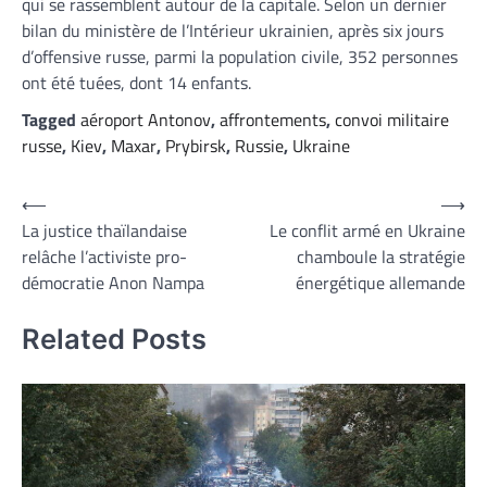
qui se rassemblent autour de la capitale. Selon un dernier
bilan du ministère de l’Intérieur ukrainien, après six jours
d’offensive russe, parmi la population civile, 352 personnes
ont été tuées, dont 14 enfants.
Tagged
aéroport Antonov
,
affrontements
,
convoi militaire
russe
,
Kiev
,
Maxar
,
Prybirsk
,
Russie
,
Ukraine
Navigation
⟵
⟶
La justice thaïlandaise
Le conflit armé en Ukraine
de
relâche l’activiste pro-
chamboule la stratégie
l’article
démocratie Anon Nampa
énergétique allemande
Related Posts