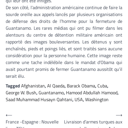
qui leur ont été infligés.
De son côté, l’administration américaine continue de faire la
sourde oreille aux appels lancés par plusieurs organisations
de défense des droits de l’homme pour la fermeture de
Guantanamo. Les rares médias qui ont pu filmer dans les
alentours du centre de détention militaire américain ont
rapporté des images bouleversantes. Les détenus y sont
enchaînés, pieds et poings liés, et sont traités sans aucune
considération pour la personne humaine. Cette image reste
comme une tache indélébile dans le mandat d’Obama qui
avait pourtant promis de fermer Guantanamo aussitôt qu’il
serait élu.
Tagged
Afghanistan
,
Al Qaeda
,
Barack Obama
,
Cuba
,
George W. Bush
,
Guantanamo
,
Hamood Abdullah Hamood
,
Saad Muhammad Husayn Qahtani
,
USA
,
Washington
Navigation
⟵
⟶
France -Espagne : Nouvelle
Livraison d’armes turques aux
de