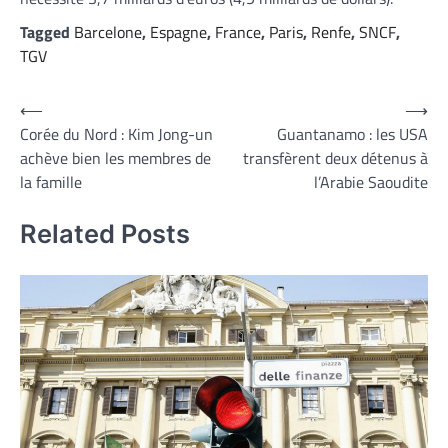
Tagged
Barcelone
,
Espagne
,
France
,
Paris
,
Renfe
,
SNCF
,
TGV
Navigation
⟵
⟶
Corée du Nord : Kim Jong-un
Guantanamo : les USA
de
achève bien les membres de
transfèrent deux détenus à
l’article
la famille
l’Arabie Saoudite
Related Posts