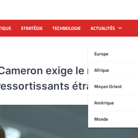
TIQUE
STRATÉGIE
TECHNOLOGIE
ACTUALITÉS
Europe
Cameron exige le maintien 
Afrique
ressortissants étrangers
Moyen Orient
Amérique
Monde