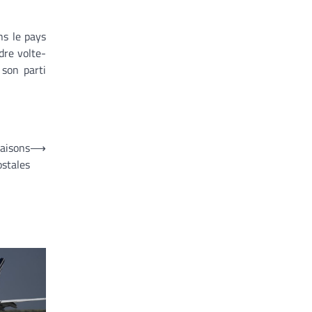
ns le pays
dre volte-
 son parti
iaisons
⟶
ostales