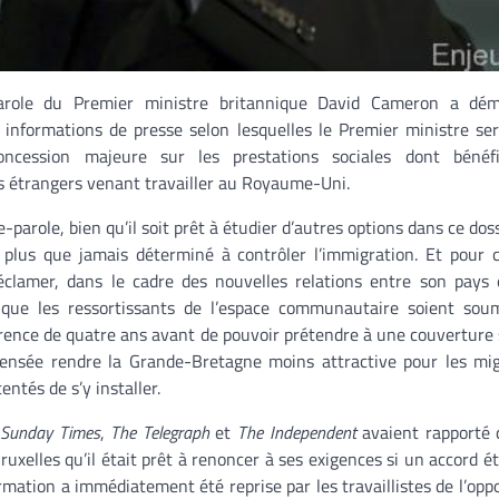
arole du Premier ministre britannique David Cameron a dém
informations de presse selon lesquelles le Premier ministre ser
oncession majeure sur les prestations sociales dont bénéfi
s étrangers venant travailler au Royaume-Uni.
-parole, bien qu’il soit prêt à étudier d’autres options dans ce dos
plus que jamais déterminé à contrôler l’immigration. Et pour ce
éclamer, dans le cadre des nouvelles relations entre son pays 
que les ressortissants de l’espace communautaire soient sou
rence de quatre ans avant de pouvoir prétendre à une couverture 
censée rendre la Grande-Bretagne moins attractive pour les mi
entés de s’y installer.
 Sunday Times
,
The Telegraph
et
The Independent
avaient rapporté 
xelles qu’il était prêt à renoncer à ses exigences si un accord ét
rmation a immédiatement été reprise par les travaillistes de l’oppo