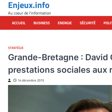
Enjeux.info
Skip
to
Au coeur de l'information
content
ACCUEIL
BUSINESS
ENERGIE
SÉCURITÉ
POLI
STRATÉGIE
Grande-Bretagne : David 
prestations sociales aux 
14 décembre 2015