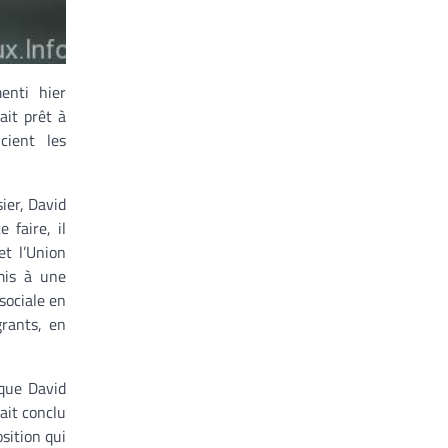
enti hier
ait prêt à
cient les
sier, David
 faire, il
et l’Union
mis à une
sociale en
grants, en
que David
ait conclu
sition qui