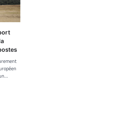
port
la
postes
durement
européen
 un…