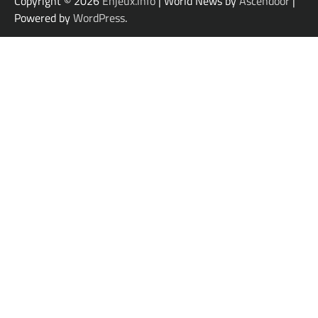
Copyright © 2026
Enjeux.info
| World News by
Ascendoor
|
Powered by
WordPress
.