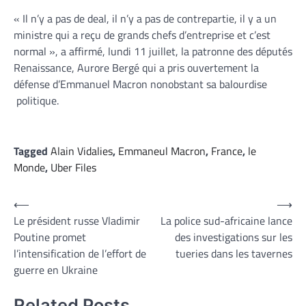
« Il n’y a pas de deal, il n’y a pas de contrepartie, il y a un
ministre qui a reçu de grands chefs d’entreprise et c’est
normal », a affirmé, lundi 11 juillet, la patronne des députés
Renaissance, Aurore Bergé qui a pris ouvertement la
défense d’Emmanuel Macron nonobstant sa balourdise
politique.
Tagged
Alain Vidalies
,
Emmaneul Macron
,
France
,
le
Monde
,
Uber Files
Navigation
⟵
⟶
Le président russe Vladimir
La police sud-africaine lance
de
Poutine promet
des investigations sur les
l’article
l’intensification de l’effort de
tueries dans les tavernes
guerre en Ukraine
Related Posts