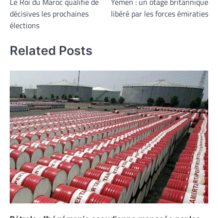
Le Roi du Maroc qualifie de
Yémen : un otage britannique
de
décisives les prochaines
libéré par les forces émiraties
l’article
élections
Related Posts