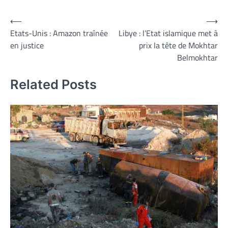
Navigation
⟵
⟶
Etats-Unis : Amazon traînée
Libye : l’Etat islamique met à
de
en justice
prix la tête de Mokhtar
l’article
Belmokhtar
Related Posts