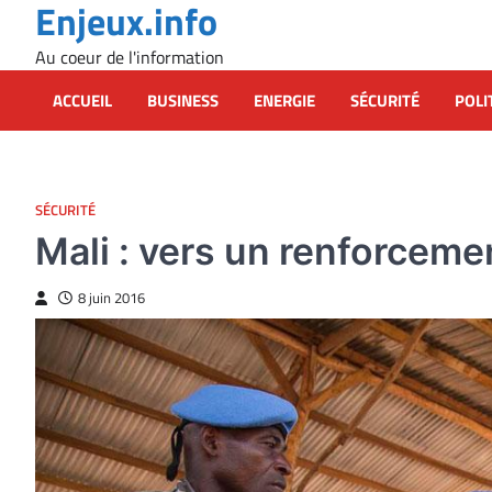
Enjeux.info
Skip
to
Au coeur de l'information
content
ACCUEIL
BUSINESS
ENERGIE
SÉCURITÉ
POLI
SÉCURITÉ
Mali : vers un renforceme
8 juin 2016