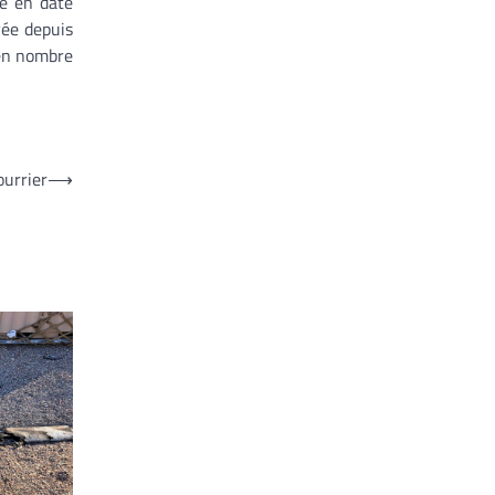
re en date
yée depuis
 en nombre
ourrier
⟶