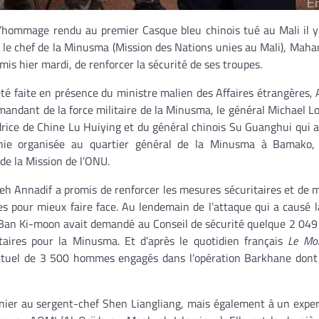
l’hommage rendu au premier Casque bleu chinois tué au Mali il y
 le chef de la Minusma (Mission des Nations unies au Mali), Mah
mis hier mardi, de renforcer la sécurité de ses troupes.
té faite en présence du ministre malien des Affaires étrangères,
andant de la force militaire de la Minusma, le général Michael Lo
rice de Chine Lu Huiying et du général chinois Su Guanghui qui a
nie organisée au quartier général de la Minusma à Bamako,
e la Mission de l’ONU.
 Annadif a promis de renforcer les mesures sécuritaires et de m
res pour mieux faire face. Au lendemain de l’attaque qui a causé 
s Ban Ki-moon avait demandé au Conseil de sécurité quelque 2 049 
aires pour la Minusma. Et d’après le quotidien français
Le Mo
 actuel de 3 500 hommes engagés dans l’opération Barkhane don
ernier au sergent-chef Shen Liangliang, mais également à un exper