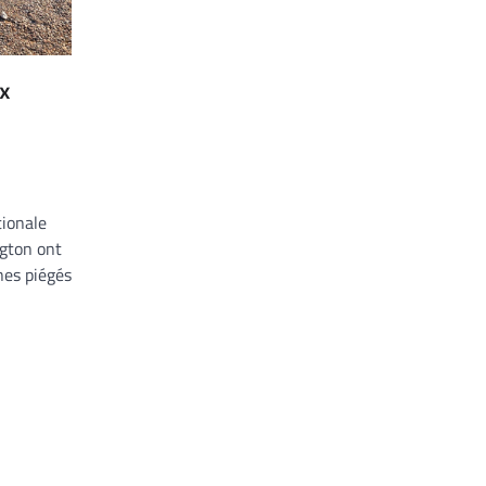
ux
tionale
ngton ont
nes piégés