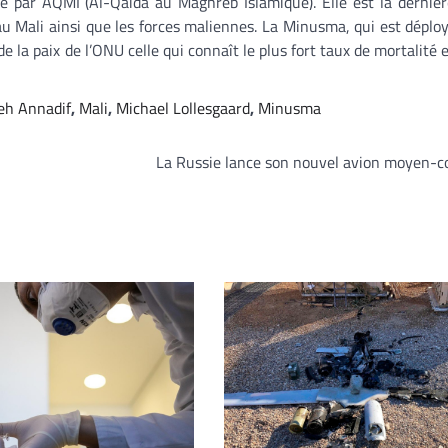
e par AQMI (Al-Qaïda au Maghreb Islamique). Elle est la derniè
au Mali ainsi que les forces maliennes. La Minusma, qui est déplo
de la paix de l’ONU celle qui connaît le plus fort taux de mortalité
eh Annadif
,
Mali
,
Michael Lollesgaard
,
Minusma
La Russie lance son nouvel avion moyen-c