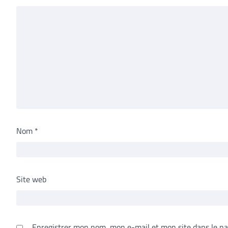
Nom
*
Site web
Enregistrer mon nom, mon e-mail et mon site dans le n