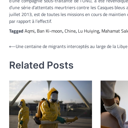
d’une compagnie sous-traitante de l’ONU, a été revendiqué
d’une série d’attentats meurtriers contre les Casques bleus 
juillet 2013, est de toutes les missions en cours de maintien 
par rapport à l’effectif.
Tagged
Aqmi
,
Ban Ki-moon
,
Chine
,
Lu Huiying
,
Mahamat Sal
Navigation
⟵
Une centaine de migrants interceptés au large de la Libye
de
Related Posts
l’article