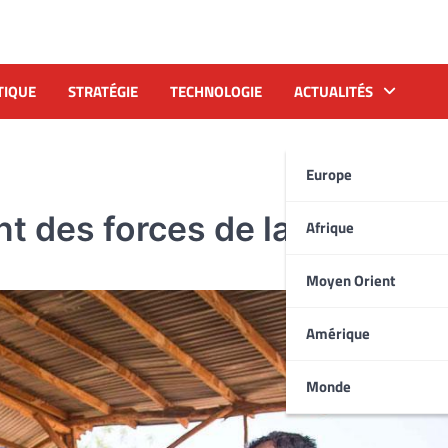
TIQUE
STRATÉGIE
TECHNOLOGIE
ACTUALITÉS
Europe
nt des forces de la Minusm
Afrique
Moyen Orient
Amérique
Monde