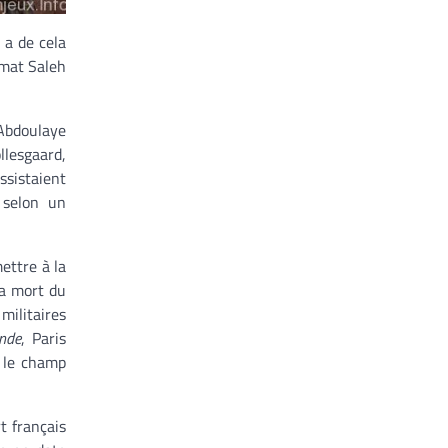
 a de cela
amat Saleh
 Abdoulaye
llesgaard,
ssistaient
 selon un
ettre à la
la mort du
militaires
nde
, Paris
t le champ
t français