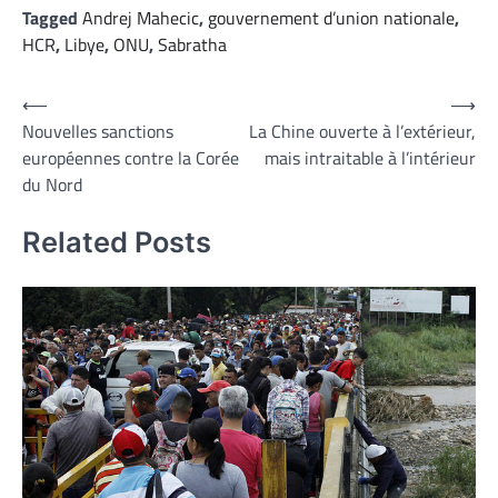
Tagged
Andrej Mahecic
,
gouvernement d’union nationale
,
HCR
,
Libye
,
ONU
,
Sabratha
Navigation
⟵
⟶
Nouvelles sanctions
La Chine ouverte à l’extérieur,
de
européennes contre la Corée
mais intraitable à l’intérieur
l’article
du Nord
Related Posts