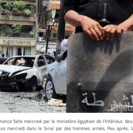
once faite mercredi par le ministère égyptien de l’Intérieur, deux
tus mercredi dans le Sinaï par des hommes armés. Peu après, l