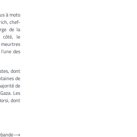
nus à moto
rich, chef-
rge de la
 côté, le
s meurtres
 l’une des
stes, dont
ntaines de
ajorité de
 Gaza. Les
orsi, dont
rebande
⟶