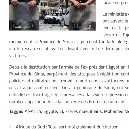
locale du gro
Le ministère 
ont ouvert le
lieu de la p
sécurité d’
mouvement « Province du Sinaï », qui constitue la filiale ég
via le réseau social Twitter, disant avoir « tué deux polici
victimes.
Depuis la destitution par l’armée de l’ex-président égyptien,
Province du Sinaï, perpètrent des attaques à répétition contr
policiers et militaires ont trouvé la mort dans ces attaques 
ces attaques ont eu lieu dans la péninsule du Sinaï, qui se
djihadistes disent agir en représailles à la sévère répressio
nombre appartiennent à la confrérie des Frères musulmans.
Tagged
Al-Arich
,
Égypte
,
EI
,
Frères musulmans
,
Mohamed Mo
Navigation
⟵
Afrique du Sud : Total sort intégralement du charbon