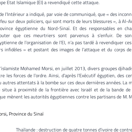
upe Etat Islamique (EI) a revendiqué cette attaque.
de l’Intérieur a indiqué, par voie de communiqué, que « des incon
 feu sur deux policiers, qui sont morts de leurs blessures », à Al-A
rovince égyptienne du Nord-Sinaï. Et des responsables en cha
ajouter que ces meurtriers sont parvenus à s’enfuir. De son
yptienne de l’organisation de l’EI, n’a pas tardé à revendiquer ce
ers infidèles » et postant des images de l’attaque et du corps de
 l’islamiste Mohamed Morsi, en juillet 2013, divers groupes djihadi
e les forces de l’ordre. Ainsi, d’après l’Exécutif égyptien, des ce
ou autres attentats à la bombe sur ces deux dernières années. La m
 situe à proximité de la frontière avec Israël et de la bande de
n que mènent les autorités égyptiennes contre les partisans de M. M
rsi
,
Province du Sinaï
Thaïlande : destruction de quatre tonnes d’ivoire de cont