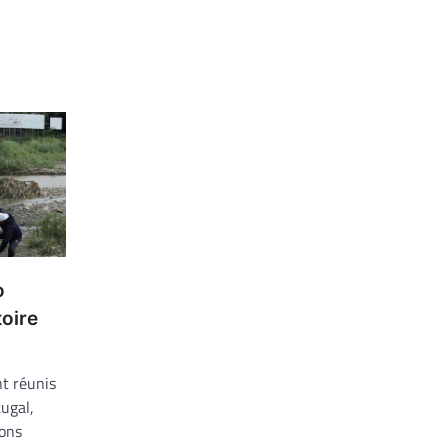
o
toire
nt réunis
tugal,
ions