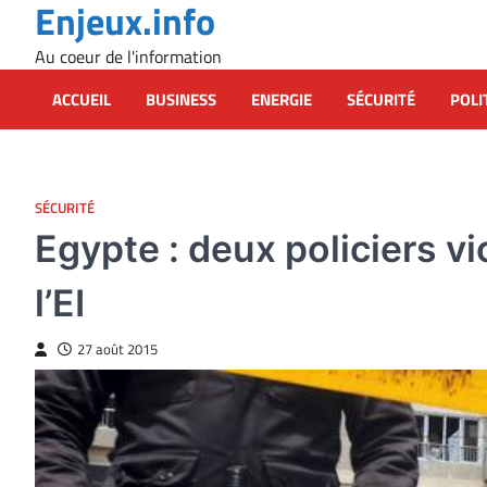
Enjeux.info
Skip
to
Au coeur de l'information
content
ACCUEIL
BUSINESS
ENERGIE
SÉCURITÉ
POLI
SÉCURITÉ
Egypte : deux policiers v
l’EI
27 août 2015