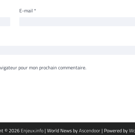
E-mail
*
avigateur pour mon prochain commentaire.
ht © 2026
Enjeux.info
| World News by
Ascendoor
| Powered by
Wo