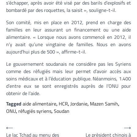
s’échapper, après avoir été visé par des barils d’explosifs et
bombardé par des roquettes, la saisit », souligne-t-il.
Son comité, mis en place en 2012, prend en charge des
familles en leur assurant un financement ou une aide
alimentaire. « Lorsque nous avons commencé en 2012, il
n’y avait qu’une vingtaine de familles. Nous en avons
aujourd’hui plus de 500 », affirme-t-il.
Le gouvernement soudanais ne considère pas les Syriens
comme des réfugiés mais leur permet d’avoir accès aux
soins médicaux et à l’éducation publique. Néanmoins, 1.400
d’entre eux se sont enregistrés auprès de l’ONU pour
obtenir de l’aide.
Tagged
aide alimentaire
,
HCR
,
Jordanie
,
Mazen Samih
,
ONU
,
réfugiés syriens
,
Soudan
Navigation
⟵
⟶
Le lac Tchad au menu des
Le président chinois à