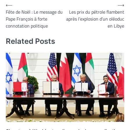
Navigation
⟵
⟶
Fête de Noël : Le message du
Les prix du pétrole flambent
de
Pape François à forte
après l’explosion d’un oléoduc
l’article
connotation politique
en Libye
Related Posts