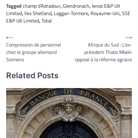
Tagged
champ d’Adradour
,
Glendronach
,
Ienos E&P UK
Limited
,
îles Shetland
,
Laggan-Tormore
,
Royaume-Uni
,
SSE
E&P UK Limited
,
Total
Navigation
⟵
⟶
Compression de personnel
Afrique du Sud : L’ex-
de
chez le groupe allemand
président Thabo Mbeki
l’article
Siemens
opposé à la réforme agraire
Related Posts