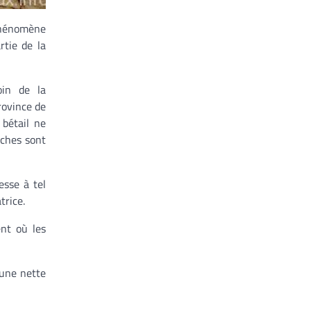
 phénomène
rtie de la
oin de la
province de
 bétail ne
aches sont
esse à tel
trice.
ent où les
 une nette