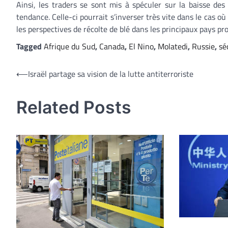
Ainsi, les traders se sont mis à spéculer sur la baisse de
tendance. Celle-ci pourrait s’inverser très vite dans le cas 
les perspectives de récolte de blé dans les principaux pays pr
Tagged
Afrique du Sud
,
Canada
,
El Nino
,
Molatedi
,
Russie
,
sé
Navigation
⟵
Israël partage sa vision de la lutte antiterroriste
de
Related Posts
l’article