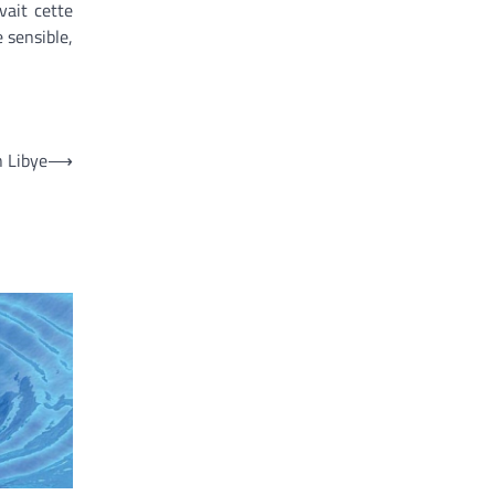
vait cette
 sensible,
n Libye
⟶