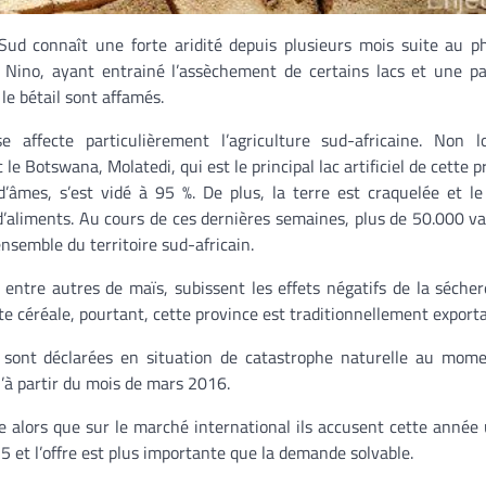
 Sud connaît une forte aridité depuis plusieurs mois suite au
l Nino, ayant entrainé l’assèchement de certains lacs et une pa
le bétail sont affamés.
e affecte particulièrement l’agriculture sud-africaine. Non l
 le Botswana, Molatedi, qui est le principal lac artificiel de cette 
d’âmes, s’est vidé à 95 %. De plus, la terre est craquelée et le
d’aliments. Au cours de ces dernières semaines, plus de 50.000 v
ensemble du territoire sud-africain.
entre autres de maïs, subissent les effets négatifs de la sécher
te céréale, pourtant, cette province est traditionnellement exporta
d sont déclarées en situation de catastrophe naturelle au mom
u’à partir du mois de mars 2016.
ée alors que sur le marché international ils accusent cette année
et l’offre est plus importante que la demande solvable.