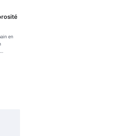
rosité
main en
n
e…