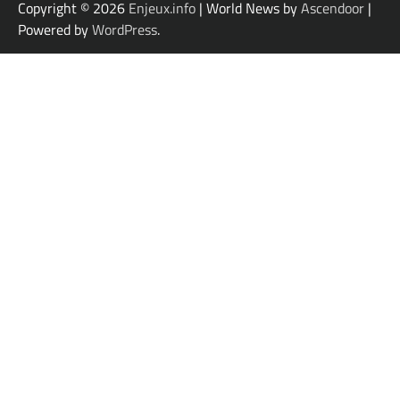
Copyright © 2026
Enjeux.info
| World News by
Ascendoor
|
Powered by
WordPress
.