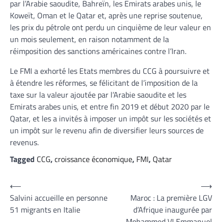
par l’Arabie saoudite, Bahreïn, les Emirats arabes unis, le
Koweït, Oman et le Qatar et, après une reprise soutenue,
les prix du pétrole ont perdu un cinquième de leur valeur en
un mois seulement, en raison notamment de la
réimposition des sanctions américaines contre l’Iran.
Le FMI a exhorté les Etats membres du CCG à poursuivre et
à étendre les réformes, se félicitant de l’imposition de la
taxe sur la valeur ajoutée par l’Arabie saoudite et les
Emirats arabes unis, et entre fin 2019 et début 2020 par le
Qatar, et les a invités à imposer un impôt sur les sociétés et
un impôt sur le revenu afin de diversifier leurs sources de
revenus.
Tagged
CCG
,
croissance économique
,
FMI
,
Qatar
Navigation
⟵
⟶
Salvini accueille en personne
Maroc : La première LGV
de
51 migrants en Italie
d’Afrique inaugurée par
l’article
Mohammed VI Emmanuel