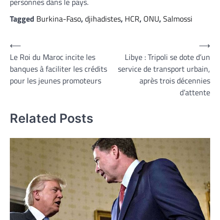
personnes dans le pays.
Tagged
Burkina-Faso
,
djihadistes
,
HCR
,
ONU
,
Salmossi
Navigation
⟵
⟶
Le Roi du Maroc incite les
Libye : Tripoli se dote d’un
de
banques à faciliter les crédits
service de transport urbain,
l’article
pour les jeunes promoteurs
après trois décennies
d’attente
Related Posts