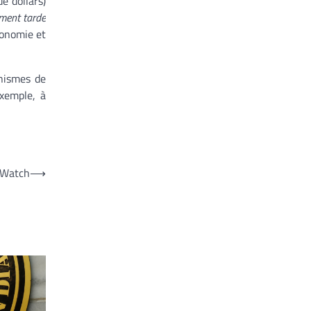
e dollars)
ement tarde
conomie et
nismes de
exemple, à
s Watch
⟶