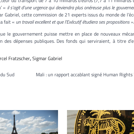
eur du transport de 7 à 10 milliards d’euros (7,7 à 11 milliards d
u’ «
il s’agit d’une urgence qui deviendra plus onéreuse plus le gouvern
ar Gabriel, cette commission de 21 experts issus du monde de l’é
 a fait «
un travail excellent et que l’Exécutif étudiera ses propositions ».
que le gouvernement puisse mettre en place de nouveaux méca
n des dépenses publiques. Des fonds qui serviraient, à titre d’
cel Fratzscher
,
Sigmar Gabriel
 du Sud
Mali : un rapport accablant signé Human Right