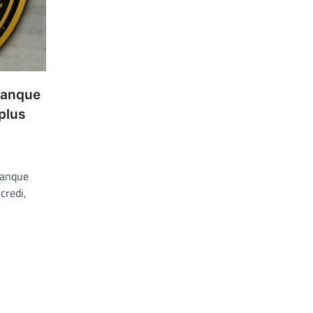
 banque
plus
 banque
credi,