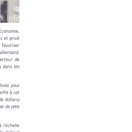
Economie,
c et privé
 favoriser
 allemand,
recteur de
s dans les
ésolu pour
onfié à cet
de dollars
)
le de cette
 l’échelle