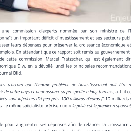
 une commission d’experts nommée par son ministre de l’
onnaît un important déficit d’investissement et ses secteurs publi
usser leurs dépenses pour préserver la croissance économique et
’emplois. En attendant que ce rapport soit remis au gouvernement
 de cette commission, Marcel Fratzscher, qui est également di
onomique Diw, en a dévoilé lundi les principales recommandation
ournal Bild.
 d’accord que l’énorme problème de l’investissement doit être r
nir de notre pays et pour assurer sa prospérité à long terme
», a-t-il c
ivés sont inférieurs d’à peu près 100 milliards d’euros (
110 milliards 
s, le même spécialiste précise que «
le privé est le premier responsab
le pour augmenter ses dépenses afin de relancer la croissance à