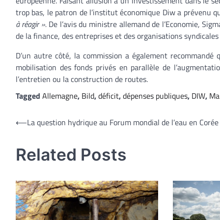
européenne. Faisant allusion à un investissement dans le sect
trop bas, le patron de l’institut économique Diw a prévenu q
à réagir ».
De l’avis du ministre allemand de l’Economie, Sigm
de la finance, des entreprises et des organisations syndicales
D’un autre côté, la commission a également recommandé 
mobilisation des fonds privés en parallèle de l’augmentatio
l’entretien ou la construction de routes.
Tagged
Allemagne
,
Bild
,
déficit
,
dépenses publiques
,
DIW
,
Mar
Navigation
⟵
La question hydrique au Forum mondial de l’eau en Corée
de
Related Posts
l’article