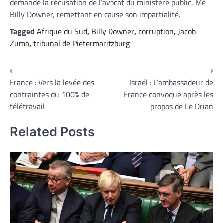
demandé la récusation de l’avocat du ministère public, Me
Billy Downer, remettant en cause son impartialité.
Tagged
Afrique du Sud
,
Billy Downer
,
corruption
,
Jacob
Zuma
,
tribunal de Pietermaritzburg
Navigation
⟵
⟶
France : Vers la levée des
Israël : L’ambassadeur de
de
contraintes du 100% de
France convoqué après les
l’article
télétravail
propos de Le Drian
Related Posts