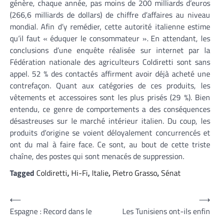
génère, chaque année, pas moins de 200 milliards d’euros
(266,6 milliards de dollars) de chiffre d’affaires au niveau
mondial. Afin d’y remédier, cette autorité italienne estime
qu’il faut « éduquer le consommateur ». En attendant, les
conclusions d’une enquête réalisée sur internet par la
Fédération nationale des agriculteurs Coldiretti sont sans
appel. 52 % des contactés affirment avoir déjà acheté une
contrefaçon. Quant aux catégories de ces produits, les
vêtements et accessoires sont les plus prisés (29 %). Bien
entendu, ce genre de comportements a des conséquences
désastreuses sur le marché intérieur italien. Du coup, les
produits d’origine se voient déloyalement concurrencés et
ont du mal à faire face. Ce sont, au bout de cette triste
chaîne, des postes qui sont menacés de suppression.
Tagged
Coldiretti
,
Hi-Fi
,
Italie
,
Pietro Grasso
,
Sénat
Navigation
⟵
⟶
Espagne : Record dans le
Les Tunisiens ont-ils enfin
de