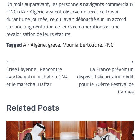
Un mois auparavant, les personnels navigants commerciaux
(PNC) d’Air Algérie avaient observé un arrêt de travail
durant une journée, ce qui avait débouché sur un accord
sur une augmentation de leurs rémunérations et une
revalorisation de leurs statuts.
Tagged
Air Algérie
,
grève
,
Mounia Bertouche
,
PNC
Navigation
⟵
⟶
Crise libyenne : Rencontre
La France prévoit un
de
avortée entre le chef du GNA
dispositif sécuritaire inédit
l’article
et le maréchal Haftar
pour le 70ème Festival de
Cannes
Related Posts