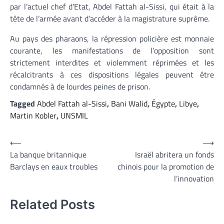
par l’actuel chef d’Etat, Abdel Fattah al-Sissi, qui était à la
tête de l’armée avant d’accéder à la magistrature suprême.
Au pays des pharaons, la répression policière est monnaie
courante, les manifestations de l’opposition sont
strictement interdites et violemment réprimées et les
récalcitrants à ces dispositions légales peuvent être
condamnés à de lourdes peines de prison.
Tagged
Abdel Fattah al-Sissi
,
Bani Walid
,
Égypte
,
Libye
,
Martin Kobler
,
UNSMIL
Navigation
⟵
⟶
La banque britannique
Israël abritera un fonds
de
Barclays en eaux troubles
chinois pour la promotion de
l’article
l’innovation
Related Posts