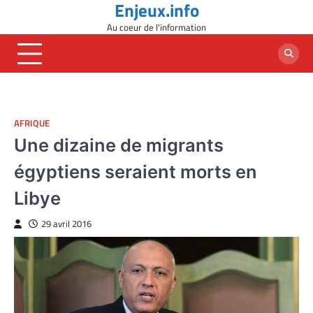
Enjeux.info
Skip
to
Au coeur de l'information
content
AFRIQUE
Une dizaine de migrants
égyptiens seraient morts en
Libye
29 avril 2016