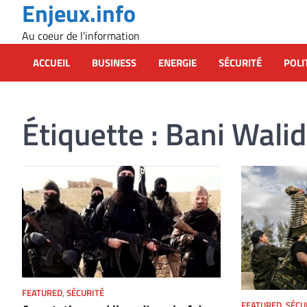
Enjeux.info
Skip
to
Au coeur de l'information
content
ACCUEIL
BUSINESS
ENERGIE
SÉCURITÉ
POLI
Étiquette :
Bani Walid
FEATURED
,
SÉCURITÉ
FEATURED
,
SÉCU