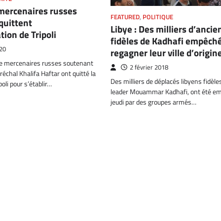
 mercenaires russes
FEATURED
,
POLITIQUE
quittent
Libye : Des milliers d’ancie
tion de Tripoli
fidèles de Kadhafi empêch
20
regagner leur ville d’origin
e mercenaires russes soutenant
2 février 2018
réchal Khalifa Haftar ont quitté la
Des milliers de déplacés libyens fidèle
poli pour s’établir…
leader Mouammar Kadhafi, ont été em
jeudi par des groupes armés…