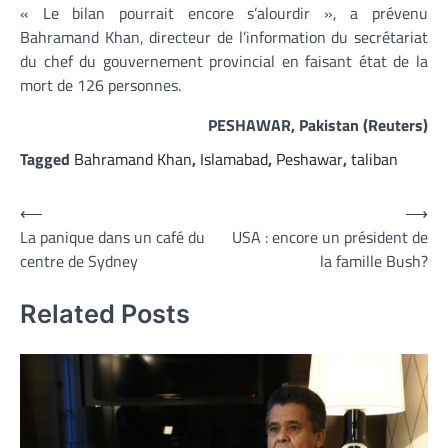
« Le bilan pourrait encore s’alourdir », a prévenu
Bahramand Khan, directeur de l’information du secrétariat
du chef du gouvernement provincial en faisant état de la
mort de 126 personnes.
PESHAWAR, Pakistan (Reuters)
Tagged
Bahramand Khan
,
Islamabad
,
Peshawar
,
taliban
Navigation
⟵
⟶
La panique dans un café du
USA : encore un président de
de
centre de Sydney
la famille Bush?
l’article
Related Posts