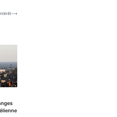
intérêt
⟶
anges
aélienne