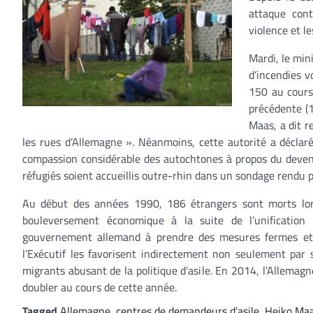
attaque cont
violence et l
Mardi, le min
d’incendies v
150 au cours 
précédente (1
Maas, a dit r
les rues d’Allemagne ». Néanmoins, cette autorité a déclar
compassion considérable des autochtones à propos du deveni
réfugiés soient accueillis outre-rhin dans un sondage rendu pu
Au début des années 1990, 186 étrangers sont morts lor
bouleversement économique à la suite de l’unification d
gouvernement allemand à prendre des mesures fermes et 
l’Exécutif les favorisent indirectement non seulement par 
migrants abusant de la politique d’asile. En 2014, l’Allema
doubler au cours de cette année.
Tagged
Allemagne
,
centres de demandeurs d’asile
,
Heiko Ma