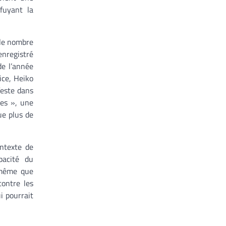
fuyant la
 le nombre
enregistré
de l’année
ice, Heiko
feste dans
les », une
ue plus de
ntexte de
pacité du
 même que
contre les
i pourrait