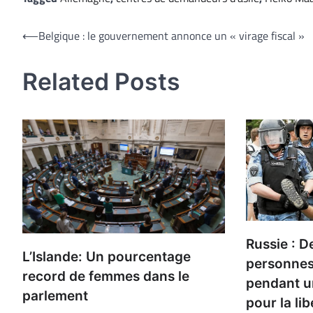
Navigation
⟵
Belgique : le gouvernement annonce un « virage fiscal »
de
Related Posts
l’article
Russie : D
L’Islande: Un pourcentage
personnes
record de femmes dans le
pendant u
parlement
pour la li