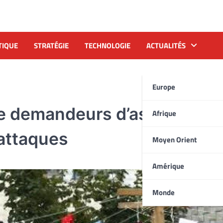
TIQUE
STRATÉGIE
TECHNOLOGIE
ACTUALITÉS
Europe
de demandeurs d’asile
Afrique
’attaques
Moyen Orient
Amérique
Monde