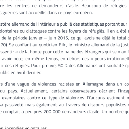
re les centres de demandeurs d’asile. Beaucoup de réfugiés 
es guerres sont accueillis dans ce pays européen.
istère allemand de l’Intérieur a publié des statistiques portant sur
olontaires ou d’attaques contre les foyers de réfugiés. Il en a été 
de la période janvier – juin 2015, ce qui avoisine déjà le total 
70). Se confiant au quotidien Bild, le ministre allemand de la Just
essentir « de la honte pour cette haine des étrangers qui se mani
é avoir noté, en même temps, en dehors des « peurs irrationnel
r des réfugiés. Pour preuve, 50 % des Allemands ont souhaité q
blic en avril dernier.
s d’une vague de violences racistes en Allemagne dans un co
u pays. Actuellement, certains observateurs décrient l’inca
exemplaires contre ce type de violences. D’aucuns estiment
sa passiveté mais également au travers de discours populistes 
gne comptait à peu près 200 000 demandeurs d’asile. Un nombre qu
as
,
incendies volontaires