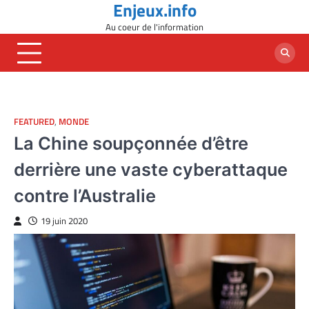
Enjeux.info
Skip
to
Au coeur de l'information
content
FEATURED
,
MONDE
La Chine soupçonnée d’être
derrière une vaste cyberattaque
contre l’Australie
19 juin 2020