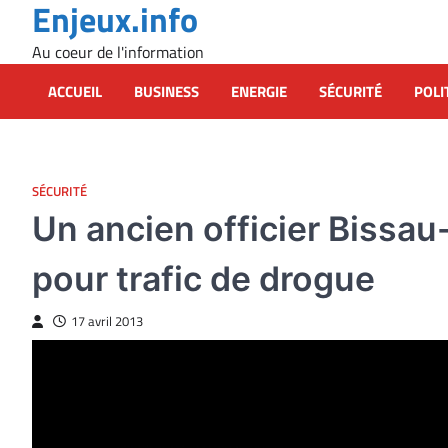
Enjeux.info
Skip
to
Au coeur de l'information
content
ACCUEIL
BUSINESS
ENERGIE
SÉCURITÉ
POLI
SÉCURITÉ
Un ancien officier Bissau
pour trafic de drogue
17 avril 2013