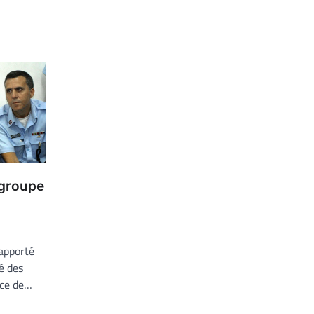
n groupe
rapporté
é des
nce de…