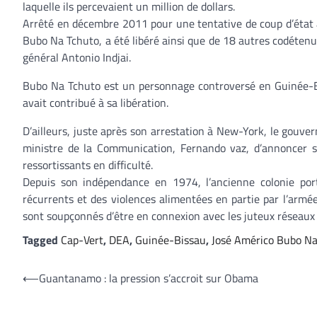
laquelle ils percevaient un million de dollars.
Arrêté en décembre 2011 pour une tentative de coup d’état a
Bubo Na Tchuto, a été libéré ainsi que de 18 autres codétenus
général Antonio Indjai.
Bubo Na Tchuto est un personnage controversé en Guinée-Biss
avait contribué à sa libération.
D’ailleurs, juste après son arrestation à New-York, le gouv
ministre de la Communication, Fernando vaz, d’annoncer s
ressortissants en difficulté.
Depuis son indépendance en 1974, l’ancienne colonie port
récurrents et des violences alimentées en partie par l’armé
sont soupçonnés d’être en connexion avec les juteux réseaux 
Tagged
Cap-Vert
,
DEA
,
Guinée-Bissau
,
José Américo Bubo Na
Navigation
⟵
Guantanamo : la pression s’accroit sur Obama
de