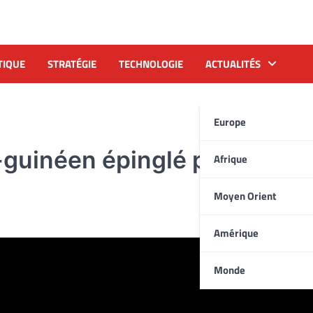
TIQUE
STRATÉGIE
TECHNOLOGIE
ACTUALITÉS
Europe
-guinéen épinglé par la DEA
Afrique
Moyen Orient
Amérique
Monde