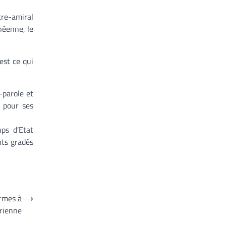
tre-amiral
néenne, le
est ce qui
-parole et
» pour ses
ups d’Etat
uts gradés
armes à
⟶
yrienne