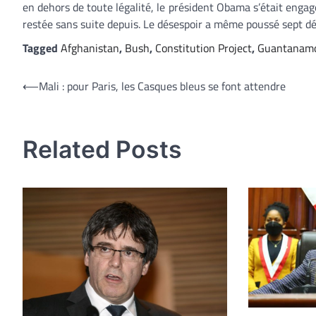
en dehors de toute légalité, le président Obama s’était en
restée sans suite depuis. Le désespoir a même poussé sept d
Tagged
Afghanistan
,
Bush
,
Constitution Project
,
Guantanam
Navigation
⟵
Mali : pour Paris, les Casques bleus se font attendre
de
l’article
Related Posts