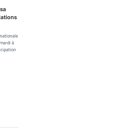
 sa
iations
nationale
mardi à
icipation