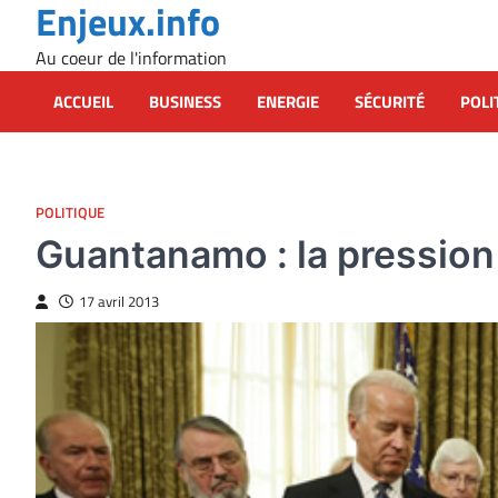
Enjeux.info
Skip
to
Au coeur de l'information
content
ACCUEIL
BUSINESS
ENERGIE
SÉCURITÉ
POLI
POLITIQUE
Guantanamo : la pression
17 avril 2013