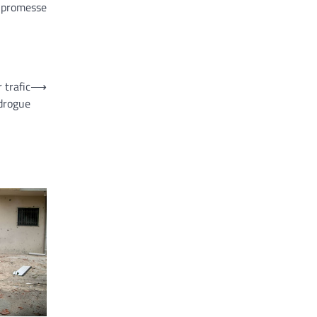
e promesse
 trafic
⟶
drogue