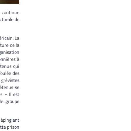
o continue
ctorale de
ricain. La
ture de la
ganisation
onnières à
tenus qui
foulée des
 grévistes
détenus se
. « Il est
 le groupe
 épinglent
tte prison