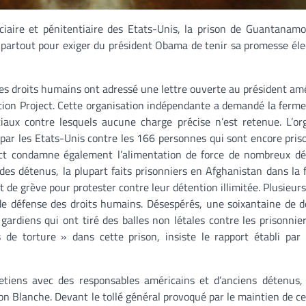
iaire et pénitentiaire des Etats-Unis, la prison de Guantanam
de partout pour exiger du président Obama de tenir sa promesse éle
es droits humains ont adressé une lettre ouverte au président amé
ion Project. Cette organisation indépendante a demandé la ferme
iaux contre lesquels aucune charge précise n’est retenue. L’or
e par les Etats-Unis contre les 166 personnes qui sont encore pris
ect condamne également l’alimentation de force de nombreux dé
es détenus, la plupart faits prisonniers en Afghanistan dans la 
e grève pour protester contre leur détention illimitée. Plusieurs
de défense des droits humains. Désespérés, une soixantaine de 
ardiens qui ont tiré des balles non létales contre les prisonniers
 de torture » dans cette prison, insiste le rapport établi par
etiens avec des responsables américains et d’anciens détenus,
son Blanche. Devant le tollé général provoqué par le maintien de ce