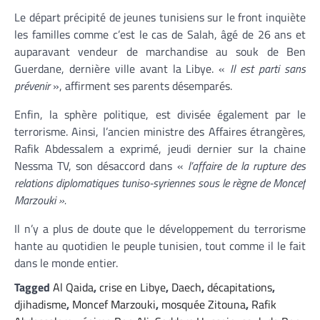
Le départ précipité de jeunes tunisiens sur le front inquiète
les familles comme c’est le cas de Salah, âgé de 26 ans et
auparavant vendeur de marchandise au souk de Ben
Guerdane, dernière ville avant la Libye. «
Il est parti sans
prévenir
», affirment ses parents désemparés.
Enfin, la sphère politique, est divisée également par le
terrorisme. Ainsi, l’ancien ministre des Affaires étrangères,
Rafik Abdessalem a exprimé, jeudi dernier sur la chaine
Nessma TV, son désaccord dans «
l’affaire de la rupture des
relations diplomatiques tuniso-syriennes sous le règne de Moncef
Marzouki ».
Il n’y a plus de doute que le développement du terrorisme
hante au quotidien le peuple tunisien, tout comme il le fait
dans le monde entier.
Tagged
Al Qaida
,
crise en Libye
,
Daech
,
décapitations
,
djihadisme
,
Moncef Marzouki
,
mosquée Zitouna
,
Rafik