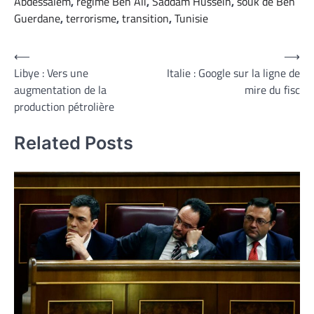
Abdessalem
,
régime Ben Ali
,
Saddam Hussein
,
souk de Ben
Guerdane
,
terrorisme
,
transition
,
Tunisie
Navigation
⟵
⟶
Libye : Vers une
Italie : Google sur la ligne de
de
augmentation de la
mire du fisc
l’article
production pétrolière
Related Posts