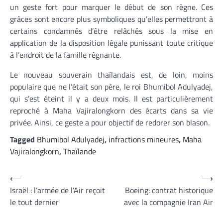
un geste fort pour marquer le début de son règne. Ces
grâces sont encore plus symboliques qu’elles permettront à
certains condamnés d’être relâchés sous la mise en
application de la disposition légale punissant toute critique
à l’endroit de la famille régnante.
Le nouveau souverain thaïlandais est, de loin, moins
populaire que ne l’était son père, le roi Bhumibol Adulyadej,
qui s’est éteint il y a deux mois. Il est particulièrement
reproché à Maha Vajiralongkorn des écarts dans sa vie
privée. Ainsi, ce geste a pour objectif de redorer son blason.
Tagged
Bhumibol Adulyadej
,
infractions mineures
,
Maha
Vajiralongkorn
,
Thaïlande
Navigation
⟵
⟶
Israël : l’armée de l’Air reçoit
Boeing: contrat historique
de
le tout dernier
avec la compagnie Iran Air
l’article