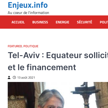
Enjeux.info
Skip
to
Au coeur de l'information
content
ACCUEIL
BUSINESS
ENERGIE
SÉCURITÉ
POLI
FEATURED
,
POLITIQUE
Tel-Aviv : Equateur sollici
et le financement
13 août 2021