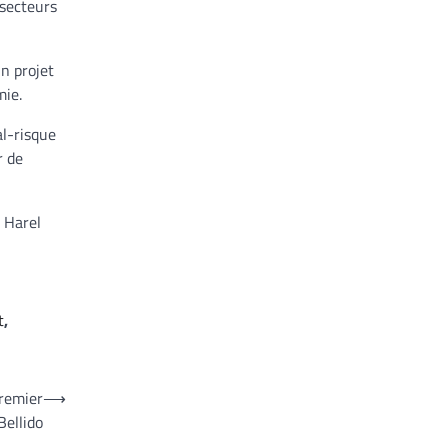
 secteurs
n projet
mie.
al-risque
r de
v Harel
t
,
Premier
⟶
Bellido