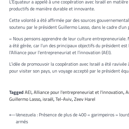
L’Équateur a appelé à une coopération avec Israël en matière
productifs de manière durable et innovante.
Cette volonté a été affirmée par des sources gouvernemental
soutenu par le président Guillermo Lasso, dans le cadre d’un 
« Nous pensons apprendre de leur culture entrepreneuriale. N
a été gérée, car l’un des principaux objectifs du président est
l’Alliance pour l’entrepreneuriat et l’innovation (AEI).
L’idée de promouvoir la coopération avec Israël a été ravivée 
pour visiter son pays, un voyage accepté par le président équ
Tagged
AEI
,
Alliance pour l'entrepreneuriat et l'innovation
,
A
Guillermo Lasso
,
israél
,
Tel-Aviv
,
Zeev Harel
Navigation
⟵
Venezuela : Présence de plus de 400 « garimpeiros » lou
armés
de