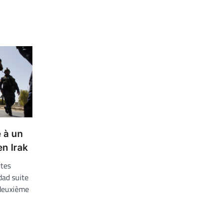
 à un
en Irak
tes
dad suite
 deuxième