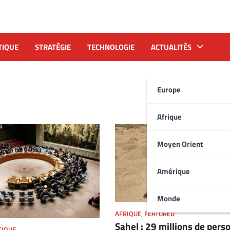
TIQUE
STRATÉGIE
TECHNOLOGIE
ACTUALITÉS
Europe
Afrique
Moyen Orient
Amérique
Monde
AFRIQUE
,
FEATURED
Sahel : 29 millions de per
TIQUE