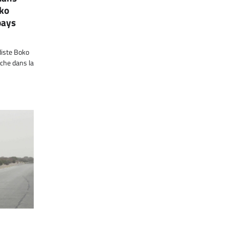
oko
pays
diste Boko
che dans la