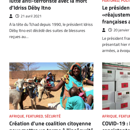
lutte anti-terroriste avec la mort
FEATURED
,
POLI
d’Idriss Déby Itno
Le préside
«réajustem
21 avril 2021
françaises 
A la tête du Tchad depuis 1990, le président Idriss
Déby Itno est décédé des suites de blessures
20 janvie
reçues au…
Le président fr
présentait hier 
armées, a évoq
AFRIQUE
,
FEATU
AFRIQUE
,
FEATURED
,
SÉCURITÉ
COVID-19 : 
Création d’une coalition citoyenne