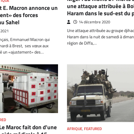
TIQUE
une attaque attribuée à B
nt E. Macron annonce un
Haram dans le sud-est du 
ent» des forces
au Sahel
14 décembre 2020
Une attaque attribuée au groupe djiha
r 2021
Haram dans la nuit de samedi à diman
ançais, Emmanuel Macron qui
région de Diffa,…
mardi à Brest, ses vœux aux
ué un «ajustement» des…
RED
Le Maroc fait don d’une
AFRIQUE
,
FEATURED