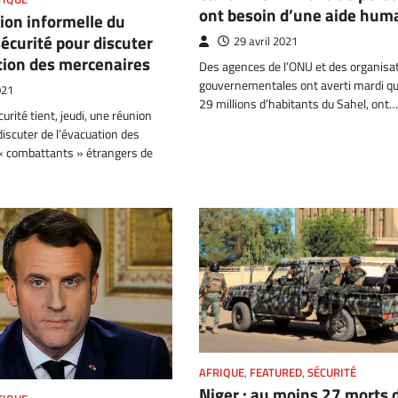
ont besoin d’une aide huma
nion informelle du
sécurité pour discuter
29 avril 2021
tion des mercenaires
Des agences de l’ONU et des organisa
gouvernementales ont averti mardi qu
021
29 millions d’habitants du Sahel, ont…
urité tient, jeudi, une réunion
discuter de l’évacuation des
« combattants » étrangers de
AFRIQUE
,
FEATURED
,
SÉCURITÉ
Niger : au moins 27 morts 