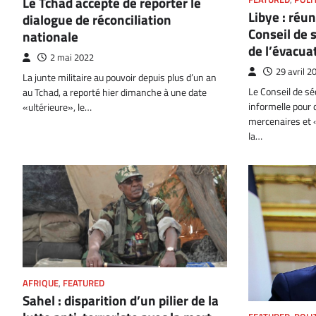
Le Tchad accepte de reporter le
Libye : réu
dialogue de réconciliation
Conseil de 
nationale
de l’évacua
2 mai 2022
29 avril 2
La junte militaire au pouvoir depuis plus d’un an
Le Conseil de séc
au Tchad, a reporté hier dimanche à une date
informelle pour 
«ultérieure», le…
mercenaires et 
la…
AFRIQUE
,
FEATURED
Sahel : disparition d’un pilier de la