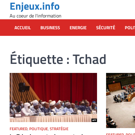
Enjeux.info
Skip
to
Au coeur de l'information
content
ACCUEIL
BUSINESS
ENERGIE
SÉCURITÉ
POLI
Étiquette :
Tchad
FEATURED
,
POLITIQUE
,
STRATÉGIE
FEATURED
,
POLI