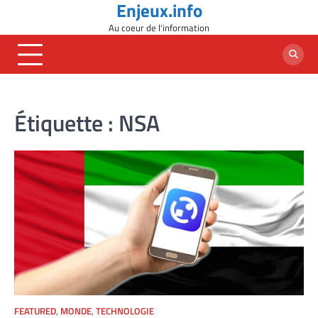
Enjeux.info
Skip
to
Au coeur de l'information
content
Étiquette :
NSA
FEATURED
,
MONDE
,
TECHNOLOGIE