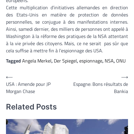
européens.
Cette multiplication d’initiatives allemandes en direction
des Etats-Unis en matière de protection de données
personnelles, se conjugue à des manifestations internes.
Ainsi, samedi dernier, des milliers de personnes ont appelé à
Washington à la réforme des pratiques de la NSA attentant
à la vie privée des citoyens. Mais, ce ne serait pas sûr que
cela suffise à mettre fin à l’espionnage des USA.
Tagged
Angela Merkel
,
Der Spiegel
,
espionnage
,
NSA
,
ONU
Navigation
⟵
⟶
USA : Amende pour JP
Espagne: Bons résultats de
de
Morgan Chase
Bankia
l’article
Related Posts