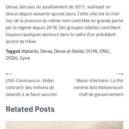
Deraa, berceau du soulèvement de 2011, subissait un
blocus depuis soixante-quinze jours. Cette ville est le chef-
lieu de la province du même nom contrôlée en grande partie
par le régime depuis 2018. Des groupes rebelles contrôlent
toujours quelques secteurs dans le cadre d’un précédent
accord de trêve.
Tagged
déplacés
,
Deraa
,
Deraa al-Balad
,
OCHA
,
ONU
,
OSDH
,
Syrie
Navigation
⟵
⟶
USA-Coronavirus : Biden
Maroc-Elections : Le Roi
de
contraint des millions de
nomme Aziz Akhannouch
l’article
salariés à se faire vacciner
chef de gouvernement
Related Posts