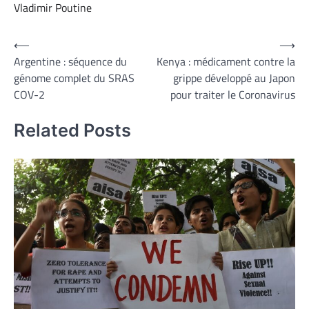
Vladimir Poutine
Navigation
⟵
⟶
Argentine : séquence du
Kenya : médicament contre la
de
génome complet du SRAS
grippe développé au Japon
l’article
COV-2
pour traiter le Coronavirus
Related Posts