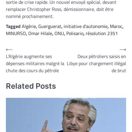
sortie de crise rapide. Un nouvel envoyé spécial, devant
remplacer Christopher Ross, démissionnaire, doit être
nommé prochainement.
Tagged
Algérie
,
Guerguerat
,
initiative d’autonomie
,
Maroc
,
MINURSO
,
Omar Hilale
,
ONU
,
Polisario
,
résolution 2351
Navigation
⟵
⟶
L’Algérie augmente ses
Deux pétroliers saisis en
de
dépenses militaires malgré la
Libye pour chargement illégal
l’article
chute des cours du pétrole
de brut
Related Posts