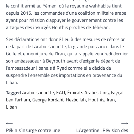
le conflit armé au Yémen, où le royaume wahhabite tient
depuis 2015, les commandes d’une coalition militaire arabe
ayant pour mission d’appuyer le gouvernement contre les
attaques des insurgés Houthis proches de Téhéran.
Ses déclarations ont donné lieu à des mesures de rétorsion
de la part de l’Arabie saoudite, la grande puissance dans le
Golfe et ennemi juré de l’Iran, qui a rappelé vendredi dernier
son ambassadeur à Beyrouth avant d’exiger le départ de
l’ambassadeur libanais à Ryad comme elle décide de
suspendre l’ensemble des importations en provenance du
Liban.
Tagged
Arabie saoudite
,
EAU
,
Émirats Arabes Unis
,
Fayçal
ben Farham
,
George Kordahi
,
Hezbollah
,
Houthis
,
Iran
,
Liban
Navigation
⟵
⟶
Pékin s’insurge contre une
L’Argentine : Révision des
de