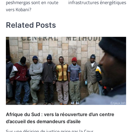
peshmergas sont en route
infrastructures énergétiques
l’article
vers Kobani?
Related Posts
Afrique du Sud : vers la réouverture d’un centre
d’accueil des demandeurs d’asile
Sur une décision de justice prise par la Cour