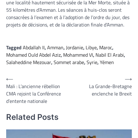
une localité hautement sécurisée de la Mer Morte, située à
55 kilomètres d’Amman. Les séances à huis-clos seront
consacrées à l’examen et à l’adoption de l’ordre du jour, des
projets de décisions, et de la déclaration finale d’Amman.
Tagged
Abdallah II
,
Amman
,
Jordanie
,
Libye
,
Maroc
,
Mohamed Ould Abdel Aziz
,
Mohammed VI
,
Nabil El Arabi
,
Salaheddine Mezouar
,
Sommet arabe
,
Syrie
,
Yémen
Navigation
⟵
⟶
Mali : L’ancienne rébellion
La Grande-Bretagne
de
CMA rejoint la Conférence
enclenche le Brexit
l’article
d’entente nationale
Related Posts