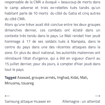
responsable de la CMA a évoqué « beaucoup de morts dans
le camp adverse et trois ex-rebelles tués tandis qu’un
habitant parle de 10 morts du côté du Gatia et cinq autres
du côté CMA.
Alors qu’une trêve avait été conclue entre les deux groupes
dimanches dernier, ces combats ont éclaté dans un
contexte très tendu dans le pays. Le Mali rendait hier jeudi
hommage à 17 de ses soldats tués à Nampala, dans le
centre du pays dans une des récentes attaques dans la
zone. En plus du deuil national, les autorités maliennes ont
réinstauré l’état d’urgence, qui a été en vigueur d’avril au
15 juillet dernier, pour dix jours, à compter d’hier jeudi dans
tout le pays.
Tagged
Azawad
,
groupes armés
,
Imghad
,
Kidal
,
Mali
,
Minusma
,
touareg
Navigation
⟵
⟶
Samsung attaque Huawei en
Allemagne : un attentat
de