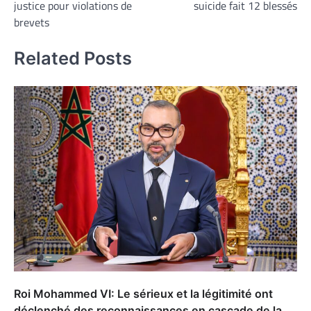
justice pour violations de
suicide fait 12 blessés
l’article
brevets
Related Posts
Roi Mohammed VI: Le sérieux et la légitimité ont
déclenché des reconnaissances en cascade de la