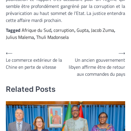
semble être profondément gangréné par la corruption et la
prévarication au haut sommet de l’Etat. La justice entendra
cette affaire mardi prochain.
Tagged
Afrique du Sud
,
corruption
,
Gupta
,
Jacob Zuma
,
Julius Malema
,
Thuli Madonsela
Navigation
⟵
⟶
Le commerce extérieur de la
Un ancien gouvernement
de
Chine en perte de vitesse
libyen affirme être de retour
l’article
aux commandes du pays
Related Posts