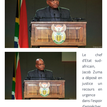
Le chef
d’Etat sud-
africain,
Jacob Zuma
a déposé en
justice un
recours en
urgence
dans l’espoir
d’empêcher