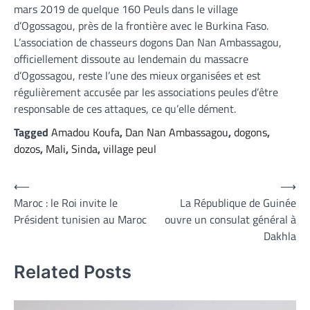
mars 2019 de quelque 160 Peuls dans le village
d’Ogossagou, près de la frontière avec le Burkina Faso.
L’association de chasseurs dogons Dan Nan Ambassagou,
officiellement dissoute au lendemain du massacre
d’Ogossagou, reste l’une des mieux organisées et est
régulièrement accusée par les associations peules d’être
responsable de ces attaques, ce qu’elle dément.
Tagged
Amadou Koufa
,
Dan Nan Ambassagou
,
dogons
,
dozos
,
Mali
,
Sinda
,
village peul
Navigation
⟵
⟶
Maroc : le Roi invite le
La République de Guinée
de
Président tunisien au Maroc
ouvre un consulat général à
l’article
Dakhla
Related Posts