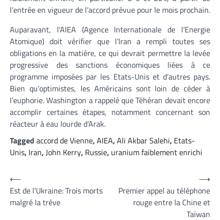
l’entrée en vigueur de l’accord prévue pour le mois prochain.
Auparavant, l’AIEA (Agence Internationale de l’Energie
Atomique) doit vérifier que l’Iran a rempli toutes ses
obligations en la matière, ce qui devrait permettre la levée
progressive des sanctions économiques liées à ce
programme imposées par les Etats-Unis et d’autres pays.
Bien qu’optimistes, les Américains sont loin de céder à
l’euphorie. Washington a rappelé que Téhéran devait encore
accomplir certaines étapes, notamment concernant son
réacteur à eau lourde d’Arak.
Tagged
accord de Vienne
,
AIEA
,
Ali Akbar Salehi
,
Etats-
Unis
,
Iran
,
John Kerry
,
Russie
,
uranium faiblement enrichi
Navigation
⟵
⟶
Est de l’Ukraine: Trois morts
Premier appel au téléphone
de
malgré la trêve
rouge entre la Chine et
l’article
Taïwan