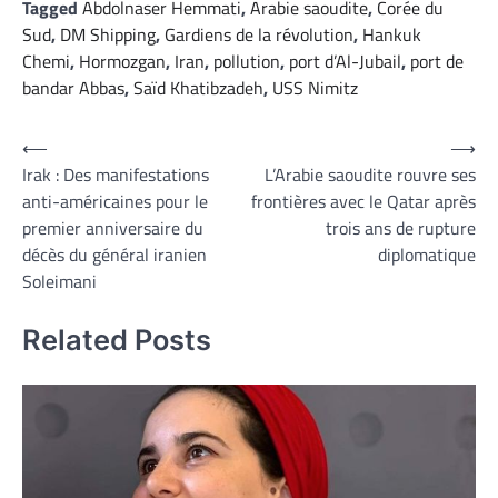
Tagged
Abdolnaser Hemmati
,
Arabie saoudite
,
Corée du
Sud
,
DM Shipping
,
Gardiens de la révolution
,
Hankuk
Chemi
,
Hormozgan
,
Iran
,
pollution
,
port d’Al-Jubail
,
port de
bandar Abbas
,
Saïd Khatibzadeh
,
USS Nimitz
Navigation
⟵
⟶
Irak : Des manifestations
L’Arabie saoudite rouvre ses
de
anti-américaines pour le
frontières avec le Qatar après
l’article
premier anniversaire du
trois ans de rupture
décès du général iranien
diplomatique
Soleimani
Related Posts