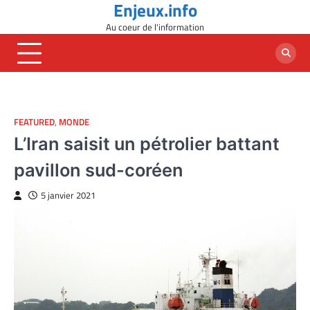
Enjeux.info
Skip
to
Au coeur de l'information
content
FEATURED
,
MONDE
L’Iran saisit un pétrolier battant
pavillon sud-coréen
5 janvier 2021