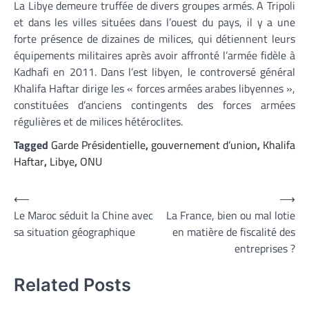
La Libye demeure truffée de divers groupes armés. A Tripoli
et dans les villes situées dans l’ouest du pays, il y a une
forte présence de dizaines de milices, qui détiennent leurs
équipements militaires après avoir affronté l’armée fidèle à
Kadhafi en 2011. Dans l’est libyen, le controversé général
Khalifa Haftar dirige les « forces armées arabes libyennes »,
constituées d’anciens contingents des forces armées
régulières et de milices hétéroclites.
Tagged
Garde Présidentielle
,
gouvernement d’union
,
Khalifa
Haftar
,
Libye
,
ONU
Navigation
⟵
⟶
Le Maroc séduit la Chine avec
La France, bien ou mal lotie
de
sa situation géographique
en matière de fiscalité des
l’article
entreprises ?
Related Posts