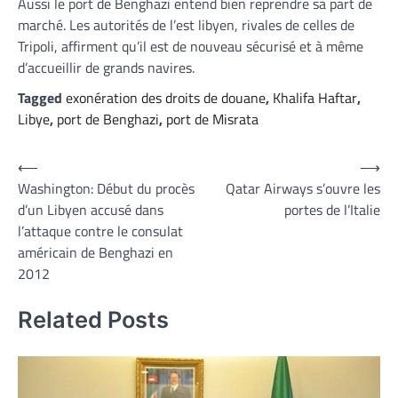
Aussi le port de Benghazi entend bien reprendre sa part de
marché. Les autorités de l’est libyen, rivales de celles de
Tripoli, affirment qu’il est de nouveau sécurisé et à même
d’accueillir de grands navires.
Tagged
exonération des droits de douane
,
Khalifa Haftar
,
Libye
,
port de Benghazi
,
port de Misrata
Navigation
⟵
⟶
Washington: Début du procès
Qatar Airways s’ouvre les
de
d’un Libyen accusé dans
portes de l’Italie
l’article
l’attaque contre le consulat
américain de Benghazi en
2012
Related Posts