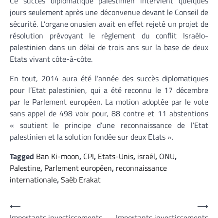
Ce succès diplomatique palestinien intervient quelques
jours seulement après une déconvenue devant le Conseil de
sécurité. L’organe onusien avait en effet rejeté un projet de
résolution prévoyant le règlement du conflit Israélo-
palestinien dans un délai de trois ans sur la base de deux
Etats vivant côte-à-côte.
En tout, 2014 aura été l’année des succès diplomatiques
pour l’Etat palestinien, qui a été reconnu le 17 décembre
par le Parlement européen. La motion adoptée par le vote
sans appel de 498 voix pour, 88 contre et 11 abstentions
« soutient le principe d’une reconnaissance de l’Etat
palestinien et la solution fondée sur deux Etats ».
Tagged
Ban Ki-moon
,
CPI
,
Etats-Unis
,
israél
,
ONU
,
Palestine
,
Parlement européen
,
reconnaissance
internationale
,
Saëb Erakat
Navigation
⟵
⟶
Importants investissements
Importants investissements